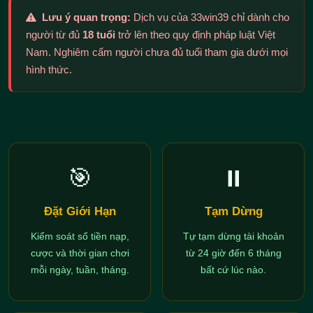
Lưu ý quan trọng:
Dịch vụ của 33win39 chỉ dành cho
người từ đủ
18 tuổi
trở lên theo quy định pháp luật Việt
Nam. Nghiêm cấm người chưa đủ tuổi tham gia dưới mọi
hình thức.
🎯
⏸️
Đặt Giới Hạn
Tạm Dừng
Kiểm soát số tiền nạp,
Tự tạm dừng tài khoản
cược và thời gian chơi
từ 24 giờ đến 6 tháng
mỗi ngày, tuần, tháng.
bất cứ lúc nào.