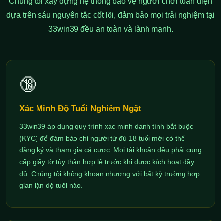
Chúng tôi xây dựng hệ thống bảo vệ người chơi toàn diện
dựa trên sáu nguyên tắc cốt lõi, đảm bảo mọi trải nghiệm tại
33win39 đều an toàn và lành mạnh.
🔞
Xác Minh Độ Tuổi Nghiêm Ngặt
33win39 áp dụng quy trình xác minh danh tính bắt buộc
(KYC) để đảm bảo chỉ người từ đủ 18 tuổi mới có thể
đăng ký và tham gia cá cược. Mọi tài khoản đều phải cung
cấp giấy tờ tùy thân hợp lệ trước khi được kích hoạt đầy
đủ. Chúng tôi không khoan nhượng với bất kỳ trường hợp
gian lận độ tuổi nào.