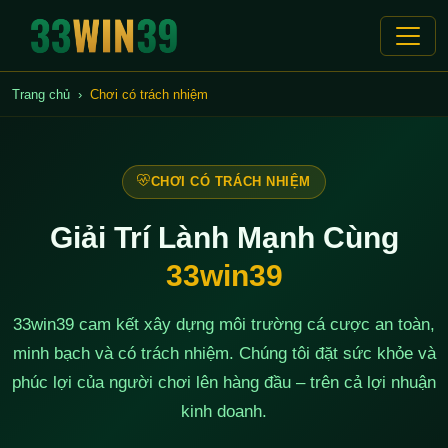
Trang chủ
Chơi có trách nhiệm
CHƠI CÓ TRÁCH NHIỆM
Giải Trí Lành Mạnh Cùng
33win39
33win39 cam kết xây dựng môi trường cá cược an toàn,
minh bạch và có trách nhiệm. Chúng tôi đặt sức khỏe và
phúc lợi của người chơi lên hàng đầu – trên cả lợi nhuận
kinh doanh.