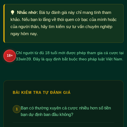
Nhắc nhở:
Bài tự đánh giá này chỉ mang tính tham
khảo. Nếu bạn lo lắng về thói quen cờ bạc của mình hoặc
của người thân, hãy tìm kiếm sự tư vấn chuyên nghiệp
ngay hôm nay.
Chỉ người từ đủ 18 tuổi mới được phép tham gia cá cược tại
18+
33win39. Đây là quy định bắt buộc theo pháp luật Việt Nam.
BÀI KIỂM TRA TỰ ĐÁNH GIÁ
Bạn có thường xuyên cá cược nhiều hơn số tiền
1
bạn dự định ban đầu không?