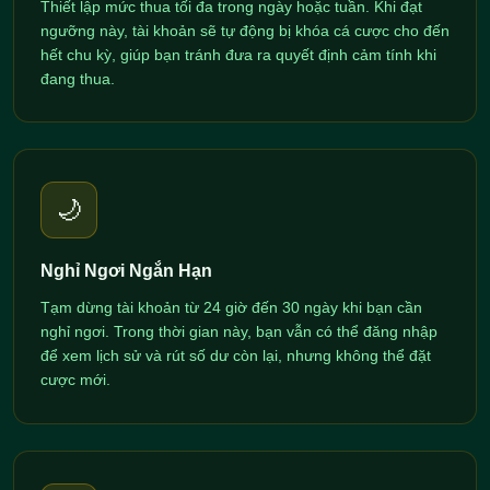
Thiết lập mức thua tối đa trong ngày hoặc tuần. Khi đạt
ngưỡng này, tài khoản sẽ tự động bị khóa cá cược cho đến
hết chu kỳ, giúp bạn tránh đưa ra quyết định cảm tính khi
đang thua.
🌙
Nghỉ Ngơi Ngắn Hạn
Tạm dừng tài khoản từ 24 giờ đến 30 ngày khi bạn cần
nghỉ ngơi. Trong thời gian này, bạn vẫn có thể đăng nhập
để xem lịch sử và rút số dư còn lại, nhưng không thể đặt
cược mới.