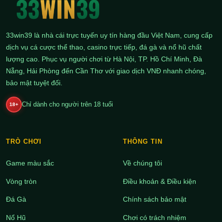
33win39 là nhà cái trực tuyến uy tín hàng đầu Việt Nam, cung cấp
dịch vụ cá cược thể thao, casino trực tiếp, đá gà và nổ hũ chất
lượng cao. Phục vụ người chơi từ Hà Nội, TP. Hồ Chí Minh, Đà
Nẵng, Hải Phòng đến Cần Thơ với giao dịch VNĐ nhanh chóng,
bảo mật tuyệt đối.
Chỉ dành cho người trên 18 tuổi
18+
TRÒ CHƠI
THÔNG TIN
Game màu sắc
Về chúng tôi
Vòng tròn
Điều khoản & Điều kiện
Đá Gà
Chính sách bảo mật
Nổ Hũ
Chơi có trách nhiệm