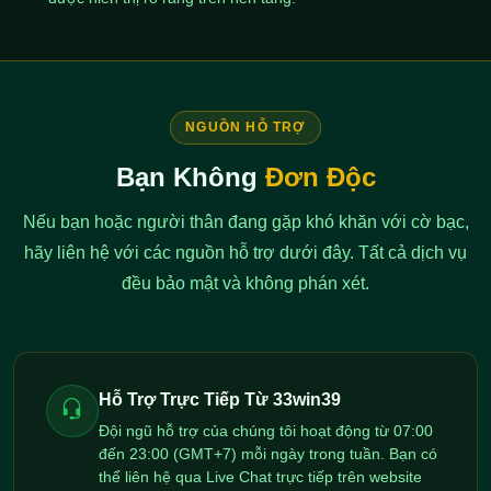
NGUỒN HỖ TRỢ
Bạn Không
Đơn Độc
Nếu bạn hoặc người thân đang gặp khó khăn với cờ bạc,
hãy liên hệ với các nguồn hỗ trợ dưới đây. Tất cả dịch vụ
đều bảo mật và không phán xét.
Hỗ Trợ Trực Tiếp Từ 33win39
Đội ngũ hỗ trợ của chúng tôi hoạt động từ 07:00
đến 23:00 (GMT+7) mỗi ngày trong tuần. Bạn có
thể liên hệ qua Live Chat trực tiếp trên website