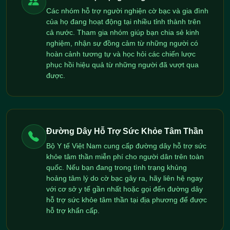
Các nhóm hỗ trợ người nghiện cờ bạc và gia đình
của họ đang hoạt động tại nhiều tỉnh thành trên
cả nước. Tham gia nhóm giúp bạn chia sẻ kinh
nghiệm, nhận sự đồng cảm từ những người có
hoàn cảnh tương tự và học hỏi các chiến lược
phục hồi hiệu quả từ những người đã vượt qua
được.
Đường Dây Hỗ Trợ Sức Khỏe Tâm Thần
Bộ Y tế Việt Nam cung cấp đường dây hỗ trợ sức
khỏe tâm thần miễn phí cho người dân trên toàn
quốc. Nếu bạn đang trong tình trạng khủng
hoảng tâm lý do cờ bạc gây ra, hãy liên hệ ngay
với cơ sở y tế gần nhất hoặc gọi đến đường dây
hỗ trợ sức khỏe tâm thần tại địa phương để được
hỗ trợ khẩn cấp.