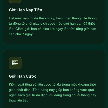
Giới Hạn Nạp Tiền
Đặt mức nạp tối đa theo ngày, tuần hoặc tháng. Hệ thống
tự động từ chối giao dịch vượt mức giới hạn bạn đã thiết
lập. Giảm giới hạn có hiệu lực ngay lập tức; tăng giới hạn
cần chờ 7 ngày.
🎰
Giới Hạn Cược
Kiểm soát tổng số tiền cược tối đa trong một khoảng thời
gian nhất định. Tính năng này giúp bạn không vượt quá
ngân sách giải trí đã định, dù đang trong chuỗi thắng hay
thua liên tiếp.