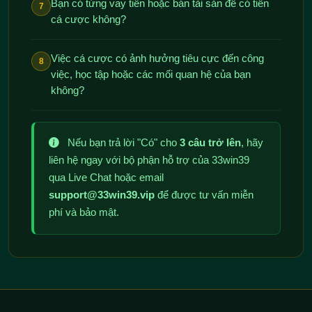
Bạn có từng vay tiền hoặc bán tài sản để có tiền
7
cá cược không?
Việc cá cược có ảnh hưởng tiêu cực đến công
8
việc, học tập hoặc các mối quan hệ của bạn
không?
Nếu bạn trả lời "Có" cho
3 câu trở lên
, hãy
liên hệ ngay với bộ phận hỗ trợ của 33win39
qua Live Chat hoặc email
support@33win39.vip
để được tư vấn miễn
phí và bảo mật.