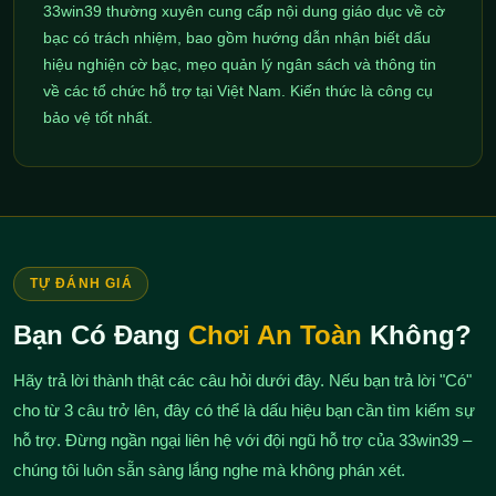
33win39 thường xuyên cung cấp nội dung giáo dục về cờ
bạc có trách nhiệm, bao gồm hướng dẫn nhận biết dấu
hiệu nghiện cờ bạc, mẹo quản lý ngân sách và thông tin
về các tổ chức hỗ trợ tại Việt Nam. Kiến thức là công cụ
bảo vệ tốt nhất.
TỰ ĐÁNH GIÁ
Bạn Có Đang
Chơi An Toàn
Không?
Hãy trả lời thành thật các câu hỏi dưới đây. Nếu bạn trả lời "Có"
cho từ 3 câu trở lên, đây có thể là dấu hiệu bạn cần tìm kiếm sự
hỗ trợ. Đừng ngần ngại liên hệ với đội ngũ hỗ trợ của 33win39 –
chúng tôi luôn sẵn sàng lắng nghe mà không phán xét.