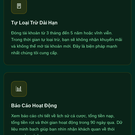
🚪
Tự Loại Trừ Dài Hạn
Đóng tài khoản từ 3 tháng đến 5 năm hoặc vĩnh viễn.
Trong thời gian tự loại trừ, bạn sẽ không nhận khuyến mãi
và không thể mở tài khoản mới. Đây là biện pháp mạnh
nhất chúng tôi cung cấp.
📊
Báo Cáo Hoạt Động
Xem báo cáo chi tiết về lịch sử cá cược, tổng tiền nạp,
tổng tiền rút và thời gian hoạt động trong 90 ngày qua. Dữ
liệu minh bạch giúp bạn nhìn nhận khách quan về thói