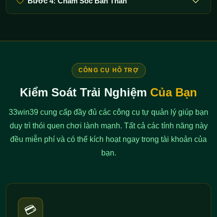
Bước 4: Chăm Sóc Bản Thân
CÔNG CỤ HỖ TRỢ
Kiểm Soát Trải Nghiệm
Của Bạn
33win39 cung cấp đầy đủ các công cụ tự quản lý giúp bạn
duy trì thói quen chơi lành mạnh. Tất cả các tính năng này
đều miễn phí và có thể kích hoạt ngay trong tài khoản của
bạn.
💳