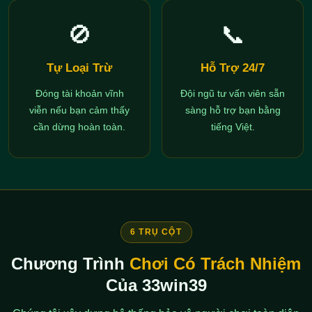
🚫
📞
Tự Loại Trừ
Hỗ Trợ 24/7
Đóng tài khoản vĩnh
Đội ngũ tư vấn viên sẵn
viễn nếu bạn cảm thấy
sàng hỗ trợ bạn bằng
cần dừng hoàn toàn.
tiếng Việt.
6 TRỤ CỘT
Chương Trình
Chơi Có Trách Nhiệm
Của 33win39