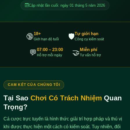
Cập nhật lần cuối: ngày 01 tháng 5 năm 2026
18+
Tự giới hạn
🔞
🛡️
Giới hạn độ tuổi
Công cụ kiểm soát
07:00 – 23:00
Miễn phí
💬
🤝
Hỗ trợ mỗi ngày
Tư vấn hỗ trợ
CAM KẾT CỦA CHÚNG TÔI
Tại Sao
Chơi Có Trách Nhiệm
Quan
Trọng?
Cá cược trực tuyến là hình thức giải trí hợp pháp và thú vị
khi được thực hiện một cách có kiểm soát. Tuy nhiên, đối