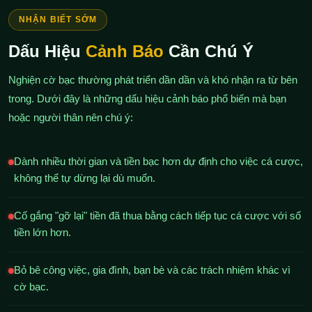
NHẬN BIẾT SỚM
Dấu Hiệu
Cảnh Báo
Cần Chú Ý
Nghiện cờ bạc thường phát triển dần dần và khó nhận ra từ bên
trong. Dưới đây là những dấu hiệu cảnh báo phổ biến mà bạn
hoặc người thân nên chú ý:
Dành nhiều thời gian và tiền bạc hơn dự định cho việc cá cược,
không thể tự dừng lại dù muốn.
Cố gắng "gỡ lại" tiền đã thua bằng cách tiếp tục cá cược với số
tiền lớn hơn.
Bỏ bê công việc, gia đình, bạn bè và các trách nhiệm khác vì
cờ bạc.