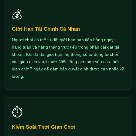
💰
Giới Hạn Tài Chính Cá Nhân
Người chơi có thể tự đặt giới hạn nạp tiền hàng ngày,
hàng tuần và hàng tháng trực tiếp trong phần cài đặt tài
khoản. Khi đã đặt giới hạn, hệ thống sẽ tự động từ chối
các giao dịch vượt mức. Việc tăng giới hạn yêu cầu thời
gian chờ 7 ngày để đảm bảo quyết định được cân nhắc kỹ
lưỡng.
⏱️
Kiểm Soát Thời Gian Chơi