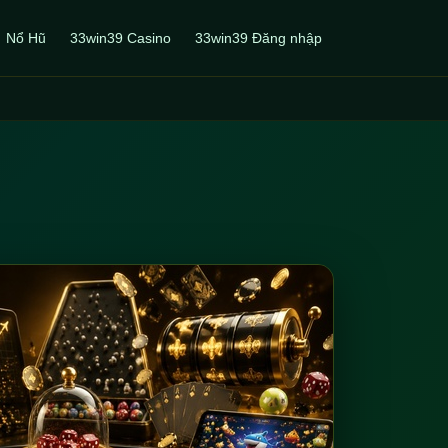
Nổ Hũ
33win39 Casino
33win39 Đăng nhập