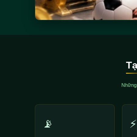
Tạ
Những 
📡
⚡