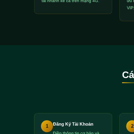
tải nhanh kể cả trên mạng 4G.
ưu 
VIP.
Cá
Đăng Ký Tài Khoản
1
2
Điền thông tin cơ bản và