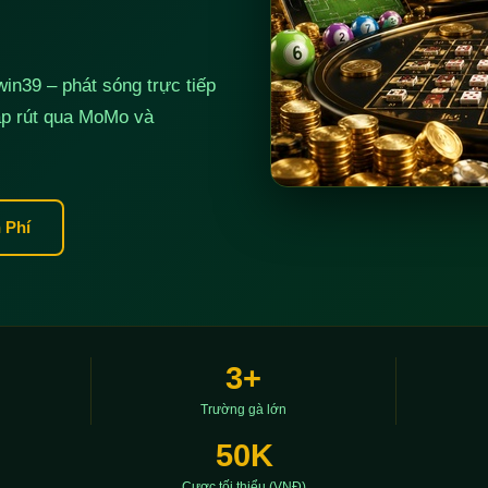
win39 – phát sóng trực tiếp
nạp rút qua MoMo và
 Phí
3+
Trường gà lớn
50K
Cược tối thiểu (VNĐ)