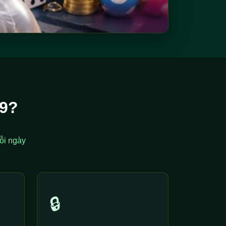
39?
ỗi ngày
🔒