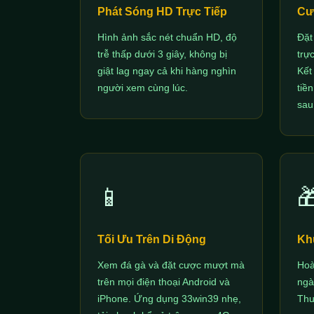
Phát Sóng HD Trực Tiếp
Cư
Hình ảnh sắc nét chuẩn HD, độ
Đặt
trễ thấp dưới 3 giây, không bị
trự
giật lag ngay cả khi hàng nghìn
Kết
người xem cùng lúc.
tiề
sau
📱

Tối Ưu Trên Di Động
Kh
Xem đá gà và đặt cược mượt mà
Hoà
trên mọi điện thoại Android và
ngà
iPhone. Ứng dụng 33win39 nhẹ,
Thư